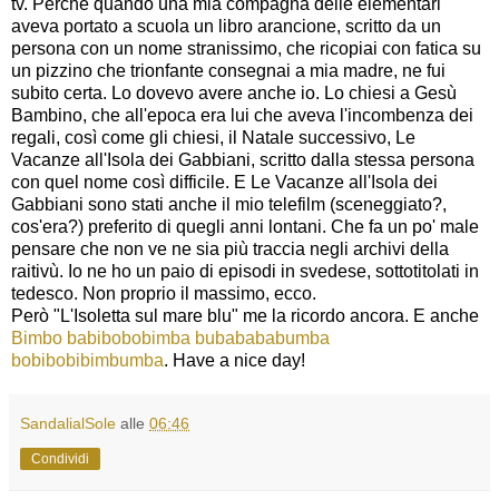
tv. Perché quando una mia compagna delle elementari
aveva portato a scuola un libro arancione, scritto da un
persona con un nome stranissimo, che ricopiai con fatica su
un pizzino che trionfante consegnai a mia madre, ne fui
subito certa. Lo dovevo avere anche io. Lo chiesi a Gesù
Bambino, che all'epoca era lui che aveva l'incombenza dei
regali, così come gli chiesi, il Natale successivo, Le
Vacanze all'Isola dei Gabbiani, scritto dalla stessa persona
con quel nome così difficile. E Le Vacanze all'Isola dei
Gabbiani sono stati anche il mio telefilm (sceneggiato?,
cos'era?) preferito di quegli anni lontani. Che fa un po' male
pensare che non ve ne sia più traccia negli archivi della
raitivù. Io ne ho un paio di episodi in svedese, sottotitolati in
tedesco. Non proprio il massimo, ecco.
Però "L'Isoletta sul mare blu" me la ricordo ancora. E anche
Bimbo babibobobimba bubabababumba
bobibobibimbumba
. Have a nice day!
SandalialSole
alle
06:46
Condividi